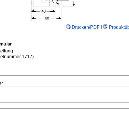
Drucken/PDF
l
Produktüb
rmular
ellung
kelnummer 1717)
er