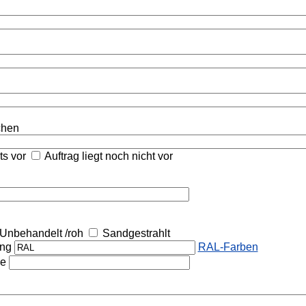
ichen
its vor
Auftrag liegt noch nicht vor
Unbehandelt /roh
Sandgestrahlt
ung
RAL-Farben
he