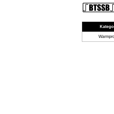
Katego
Warmprof