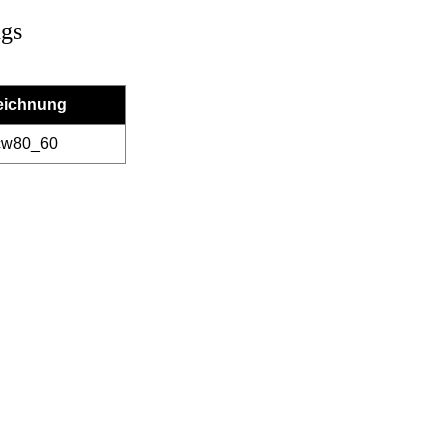
ngs
eichnung
cw80_60