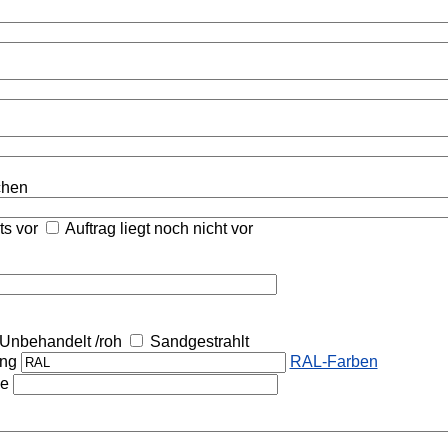
ichen
its vor
Auftrag liegt noch nicht vor
Unbehandelt /roh
Sandgestrahlt
ung
RAL-Farben
he