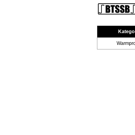
Katego
Warmprof