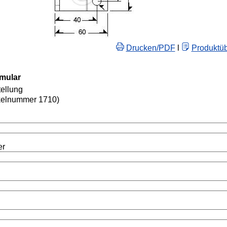
Drucken/PDF
l
Produktüb
rmular
ellung
kelnummer 1710)
er