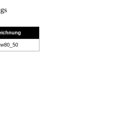
ngs
eichnung
cw80_50