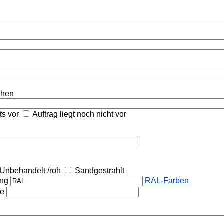
ichen
its vor
Auftrag liegt noch nicht vor
Unbehandelt /roh
Sandgestrahlt
ung
RAL-Farben
he