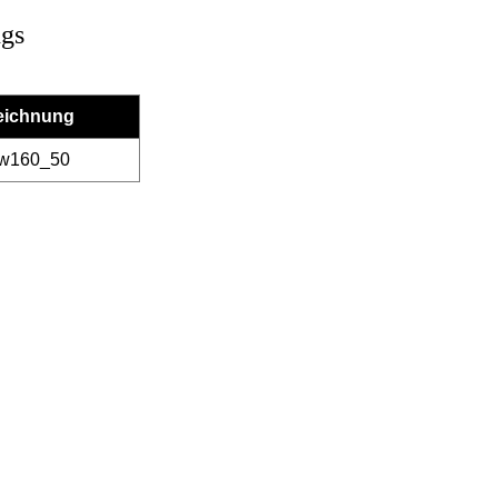
ngs
eichnung
w160_50