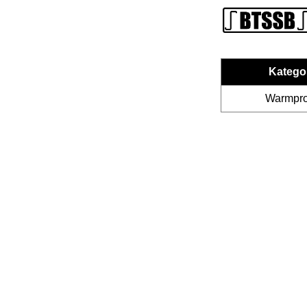
Katego
Warmprof