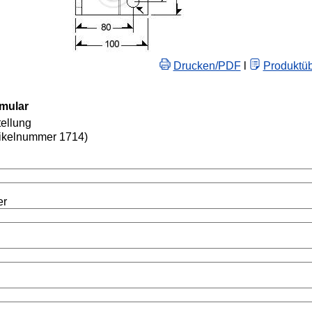
Drucken/PDF
l
Produktüb
rmular
ellung
ikelnummer 1714)
er