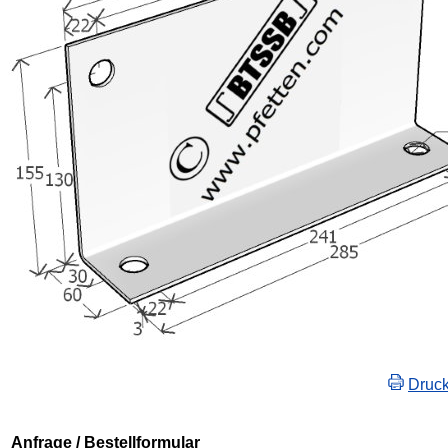
Druc
Anfrage / Bestellformular