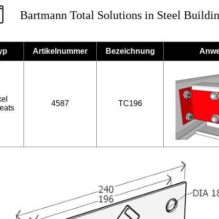
Bartmann Total Solutions in Steel Buildi
yp
Artikelnummer
Bezeichnung
Anw
el
4587
TC196
eats