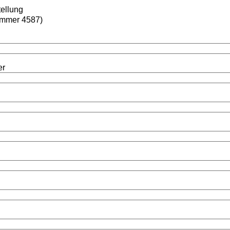
ellung
ummer 4587)
er