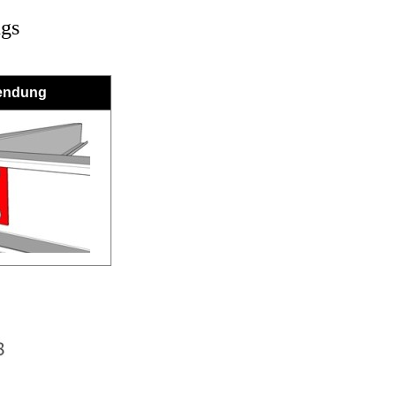
ngs
endung