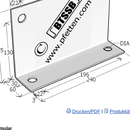
Drucken/PDF
l
Produktüb
rmular