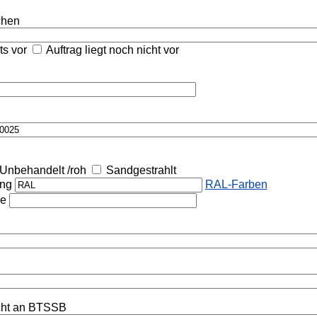
ichen
its vor
Auftrag liegt noch nicht vor
Unbehandelt /roh
Sandgestrahlt
ung
RAL-Farben
he
cht an BTSSB