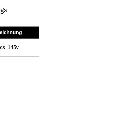
ngs
eichnung
cs_145v