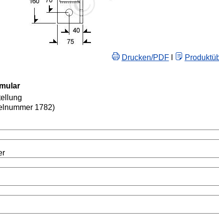
Drucken/PDF
l
Produktüb
rmular
ellung
elnummer 1782)
er