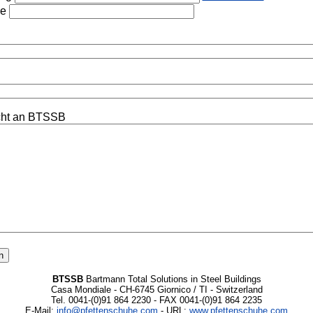
he
cht an BTSSB
BTSSB
Bartmann Total Solutions in Steel Buildings
Casa Mondiale - CH-6745 Giornico / TI - Switzerland
Tel. 0041-(0)91 864 2230 - FAX 0041-(0)91 864 2235
E-Mail:
info@pfettenschuhe.com
- URL:
www.pfettenschuhe.com