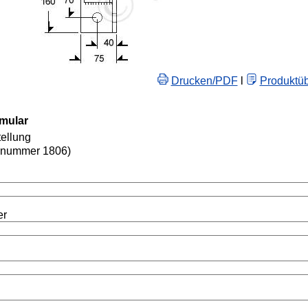
Drucken/PDF
l
Produktüb
rmular
ellung
lnummer 1806)
er