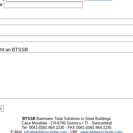
he
cht an BTSSB
BTSSB
Bartmann Total Solutions in Steel Buildings
Casa Mondiale - CH-6745 Giornico / TI - Switzerland
Tel. 0041-(0)91 864 2230 - FAX 0041-(0)91 864 2235
E-Mail:
info@pfettenschuhe.com
- URL:
www.pfettenschuhe.com