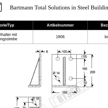
Bartmann Total Solutions in Steel Buildi
orie/Typ
Artikelnummer
Bez
lhalter mit
1806
b
ungsstrebe